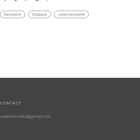
Barcelone
Espagne
visite barcelone
CONTACT
vastesmondes@gmail.com