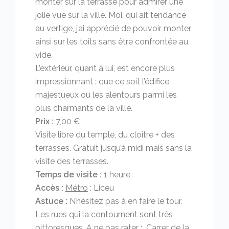
monter sur la terrasse pour admirer une
jolie vue sur la ville. Moi, qui ait tendance
au vertige, j’ai apprécié de pouvoir monter
ainsi sur les toits sans être confrontée au
vide.
L’extérieur, quant à lui, est encore plus
impressionnant : que ce soit l’édifice
majestueux ou les alentours parmi les
plus charmants de la ville.
Prix :
7,00 €
Visite libre du temple, du cloître + des
terrasses. Gratuit jusqu’à midi mais sans la
visite des terrasses.
Temps de visite :
1 heure
Accès :
Métro
: Liceu
Astuce :
N’hésitez pas à en faire le tour.
Les rues qui la contournent sont très
pittoresques. A ne pas rater :
Carrer de la