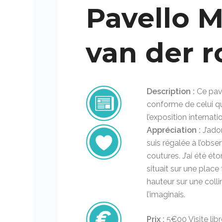
Pavello M
van der r
Description :
Ce pavi
conforme de celui qu
l’exposition internat
Appréciation :
J’ado
suis régalée à l’obse
coutures. J’ai été éto
situait sur une plac
hauteur sur une coll
l’imaginais.
Prix :
5€00 Visite lib