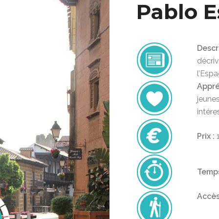
Pablo 
Descri
décriv
l’Espa
Appré
jeunes
intére
Prix :
1
Temps
Accès