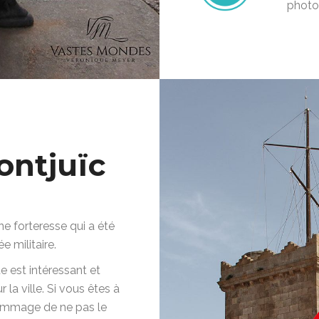
photo
ontjuïc
ne forteresse qui a été
 militaire.
e est intéressant et
r la ville. Si vous êtes à
dommage de ne pas le