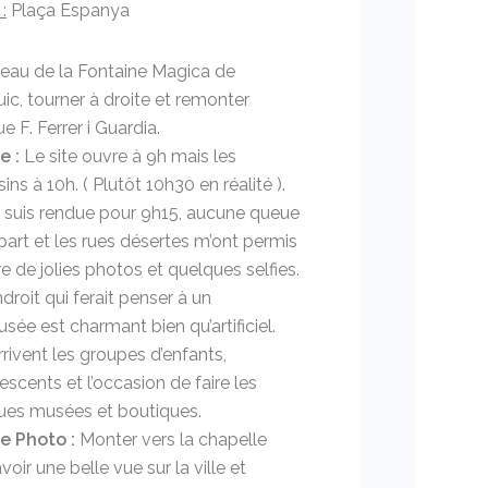
:
Plaça Espanya
veau de la Fontaine Magica de
ic, tourner à droite et remonter
ue F. Ferrer i Guardia.
e :
Le site ouvre à 9h mais les
ns à 10h. ( Plutôt 10h30 en réalité ).
y suis rendue pour 9h15, aucune queue
part et les rues désertes m’ont permis
re de jolies photos et quelques selfies.
droit qui ferait penser à un
ée est charmant bien qu’artificiel.
rrivent les groupes d’enfants,
escents et l’occasion de faire les
ues musées et boutiques.
e Photo :
Monter vers la chapelle
voir une belle vue sur la ville et