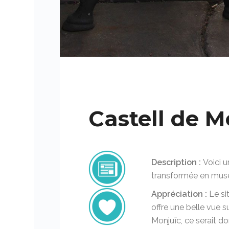
Castell de M
Description :
Voici u
transformée en musée
Appréciation :
Le sit
offre une belle vue su
Monjuïc, ce serait 