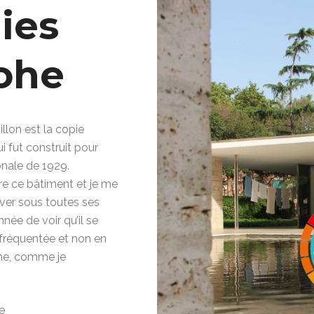
ies
ohe
llon est la copie
i fut construit pour
ionale de 1929.
re ce bâtiment et je me
rver sous toutes ses
nnée de voir qu’il se
e fréquentée et non en
ine, comme je
re